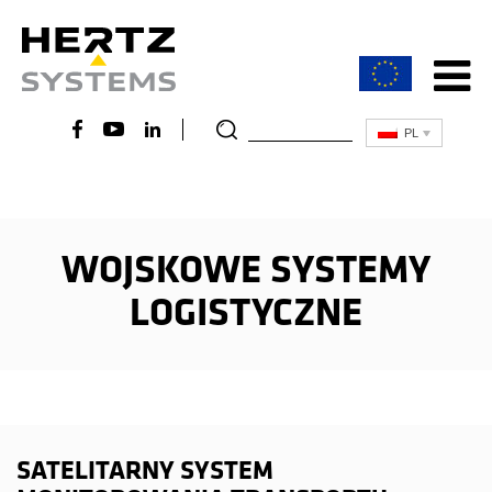
PL
Aktualności
O Hertz Systems
WOJSKOWE SYSTEMY
Co nas wyróżnia
LOGISTYCZNE
SATELITARNY SYSTEM