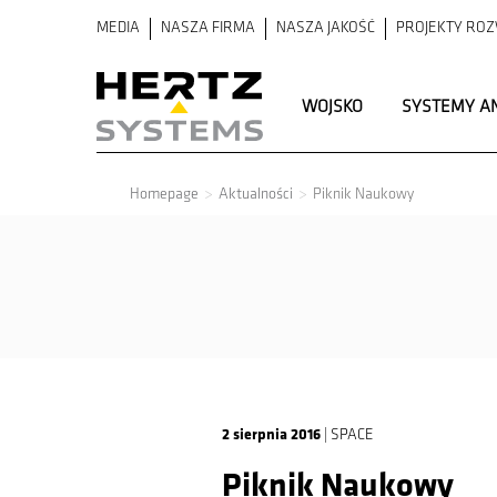
MEDIA
NASZA FIRMA
NASZA JAKOŚĆ
PROJEKTY RO
WOJSKO
SYSTEMY A
Homepage
Aktualności
Piknik Naukowy
Aktualności
O Hertz
Co nas
Systems
wyróżnia
2 sierpnia 2016
| SPACE
Piknik Naukowy