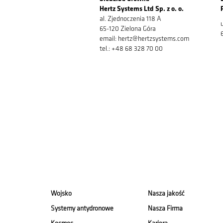
Hertz Systems Ltd Sp. z o. o.
al. Zjednoczenia 118 A
65-120 Zielona Góra
email: hertz@hertzsystems.com
tel.: +48 68 328 70 00
Wojsko
Nasza jakość
Systemy antydronowe
Nasza Firma