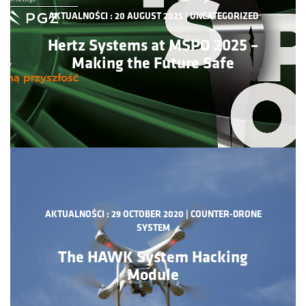
Hertz Systems at MSPO 2025 – Making
AKTUALNOŚCI : 20 AUGUST 2025 | UNCATEGORIZED
the Future Safe
Hertz Systems at MSPO 2025 –
Making the Future Safe
AKTUALNOŚCI : 29 OCTOBER 2020 | COUNTER-DRONE
The HAWK System Hacking Module
SYSTEM
The HAWK System Hacking
The number and type of drones in use…
Module